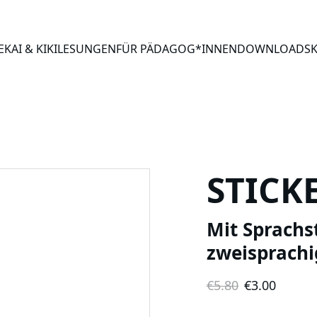
E
KAI & KIKI
LESUNGEN
FÜR PÄDAGOG*INNEN
DOWNLOADS
STICK
Mit Sprachs
zweisprachi
€5.80
€3.00